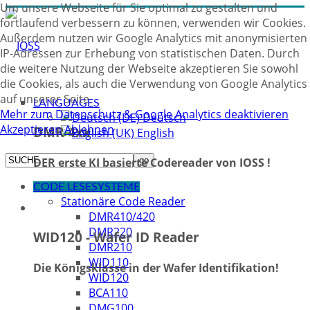
Um unsere Webseite für Sie optimal zu gestalten und
fortlaufend verbessern zu können, verwenden wir Cookies.
Außerdem nutzen wir Google Analytics mit anonymisierten
IP-Adressen zur Erhebung von statistischen Daten. Durch
die weitere Nutzung der Webseite akzeptieren Sie sowohl
die Cookies, als auch die Verwendung von Google Analytics
auf unserer Seite.
LANGUAGES
Mehr zum Datenschutz & Google Analytics deaktivieren
Deutsch
Akzeptieren
Ablehnen
DMR 4xx
English
DER erste KI basierte Codereader von IOSS !
CODE LESESYSTEME
Stationäre Code Reader
DMR410/420
DMR220
WID120 - Wafer ID Reader
DMR210
WID110
Die Königsklasse in der Wafer Identifikation!
WID120
BCA110
DMG100