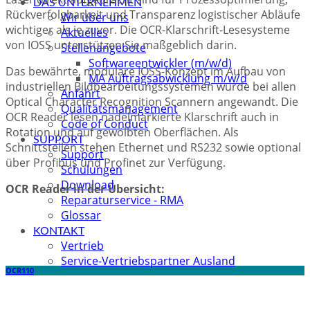
DAS UNTERNEHMEN
Rückverfolgbarkeit und Transparenz logistischer Abläufe
Wir über uns
wichtiger als je zuvor. Die OCR-Klarschrift-Lesesysteme
Aktuelles
von IOSS unterstützen Sie maßgeblich darin.
Stellenangebote
Softwareentwickler (m/w/d)
Das bewährte, modulare IOSS-Konzept im Aufbau von
MA Auftragsabwicklung m/w/d
industriellen Bildbearbeitungssystemen wurde bei allen
Anfahrt
Optical Character Recognition Scannern angewandt. Die
Qualitätsmanagement
OCR Reader lesen nadelmarkierte Klarschrift auch in
Code of Conduct
Rotation und auf gewölbten Oberflächen. Als
SUPPORT
Schnittstellen stehen Ethernet und RS232 sowie optional
Support
über Profibus und Profinet zur Verfügung.
Schulungen
Download
OCR Reader in der Übersicht:
Reparaturservice - RMA
Glossar
KONTAKT
Vertrieb
Service-Vertriebspartner Ausland
OCR110