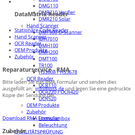
DMG110
DMR210 Verifier
DataMatrix Reader
DMR210 Solar
Hand Scanner
DPM Codereader: Kompakt-leistungsstark-
Stationäre Code Reader
DMT300 Q-Scanner
prozesssicher!
Hand Scanner
IDH7010
OCR Reader
DMH100
OEM Produkte
DMH200
Zubehör
DMT100
TR100
Reparaturservice - RMA
HS3608 / HS3678
OCR Reader
Bitte laden Sie das RMA Formular und senden dies
OCR110
ausgefüllt an:
info@ioss.de
und legen Sie eine gedruckte
OCR220 / OCR420
Kopie der Sendung bei.
OCR520
OEM Produkte
Zubehör
Download RMA Formular
Utensilienbox
Beleuchtung
Zubehör
QUALITÄTSPRÜFUNG