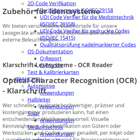
2D-Code Verifikation
Zubehör für Identsysteme
Verifikation nach ISO/IEC 29158
UDI Code Verifier für die Medizintechnik
(ISO/IEC 29158)
Wir bieten verschiedene Zubehörteile für unsere
UDI Code Verifier für gedruckte Codes
Lesegeräte an wie z.B. eine Utensilienbox und viele
(ISO/IEC 15415)
externe Beleuchtungen.
Qualitätsprüfung nadelmarkierter Codes
QS-Dokumentation
Q-Report
Klarschrift Lesesysteme - OCR Reader
Q-Tracker
Test & Kalibrierkarten
Optical Character Recognition (OCR)
BRANCHEN
Automotive
- Klarschrift
Anwendungen
Halbleiter
Wer schneller, qualitativ hochwertiger, präziser und
Anwendungen
kostengünstiger produzieren kann, hat einen
Solar
entscheidenden Wettbewerbsvorteil. Visuelle
Anwendungen
Kennzeichnung, die Identifikation von Gütern oder
Medizintechnik
Werkstücken und Codierungen genadelt, per Inkjet oder
Anwendungen
Laser direkt aufgebracht sind für Prozessoptimierung,