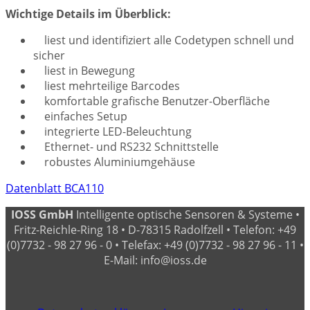
Wichtige Details im Überblick:
liest und identifiziert alle Codetypen schnell und
sicher
liest in Bewegung
liest mehrteilige Barcodes
komfortable grafische Benutzer-Oberfläche
einfaches Setup
integrierte LED-Beleuchtung
Ethernet- und RS232 Schnittstelle
robustes Aluminiumgehäuse
Datenblatt BCA110
IOSS GmbH
Intelligente optische Sensoren & Systeme •
Fritz-Reichle-Ring 18 • D-78315 Radolfzell • Telefon: +49
(0)7732 - 98 27 96 - 0 • Telefax: +49 (0)7732 - 98 27 96 - 11 •
E-Mail: info@ioss.de