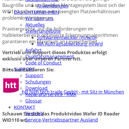
Baugröße und ein flexibles Montagesystem lässt sich der
Anwendungen
WID110 selbst unter sehr beengten Platzverhältnissen
DAS UNTERNEHMEN
problemlos integrieren.
Wir über uns
Aktuelles
Praxiserprobte, auf die Anforderungen im
Stellenangebote
Halbleiterbereich optimierte Erkennungsalgorithmen
Softwareentwickler (m/w/d)
garantieren ein Maximum an Lesesicherheit.
MA Auftragsabwicklung m/w/d
Anfahrt
Vertrieb und Support dieses Produktes erfolgt
Qualitätsmanagement
exklusiv über unseren Partner htt.
Code of Conduct
Bitte kontaktieren Sie:
SUPPORT
Support
Schulungen
Download
htt high tech trade GmbH - mit Sitz in München
Reparaturservice - RMA
Glossar
KONTAKT
Vertrieb
Schauen Sie sich das Produktvideo Wafer ID Reader
Service-Vertriebspartner Ausland
WID110 an: