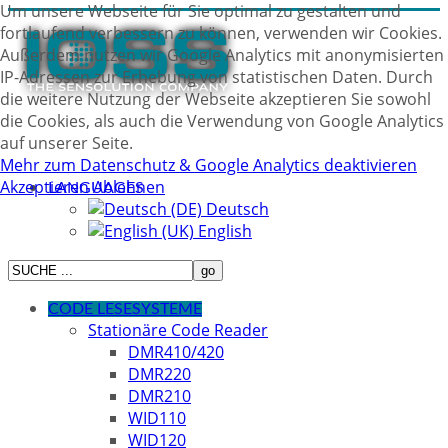
Um unsere Webseite für Sie optimal zu gestalten und
fortlaufend verbessern zu können, verwenden wir Cookies.
Außerdem nutzen wir Google Analytics mit anonymisierten
IP-Adressen zur Erhebung von statistischen Daten. Durch
die weitere Nutzung der Webseite akzeptieren Sie sowohl
die Cookies, als auch die Verwendung von Google Analytics
auf unserer Seite.
Mehr zum Datenschutz & Google Analytics deaktivieren
Akzeptieren
Ablehnen
LANGUAGES
Deutsch
English
CODE LESESYSTEME
Stationäre Code Reader
DMR410/420
DMR220
DMR210
WID110
WID120