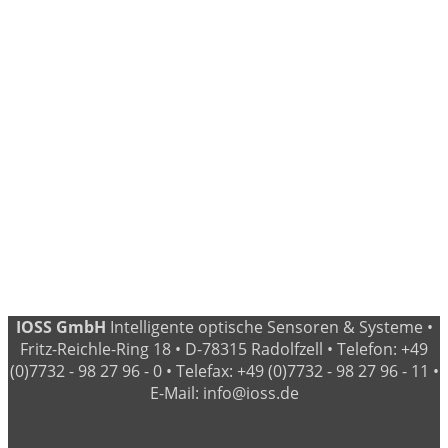
IOSS GmbH
Intelligente optische Sensoren & Systeme •
Fritz-Reichle-Ring 18 • D-78315 Radolfzell • Telefon: +49
(0)7732 - 98 27 96 - 0 • Telefax: +49 (0)7732 - 98 27 96 - 11 •
E-Mail: info@ioss.de