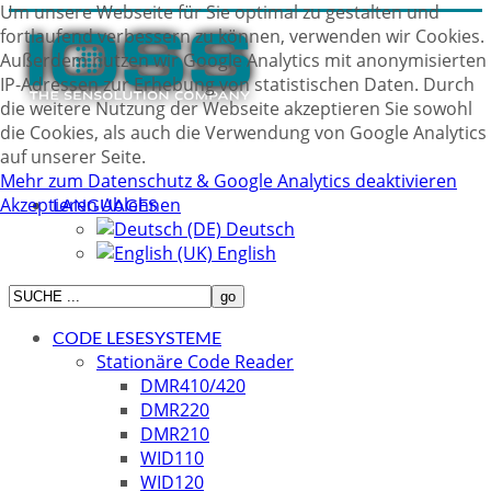
Um unsere Webseite für Sie optimal zu gestalten und
fortlaufend verbessern zu können, verwenden wir Cookies.
Außerdem nutzen wir Google Analytics mit anonymisierten
IP-Adressen zur Erhebung von statistischen Daten. Durch
die weitere Nutzung der Webseite akzeptieren Sie sowohl
die Cookies, als auch die Verwendung von Google Analytics
auf unserer Seite.
Mehr zum Datenschutz & Google Analytics deaktivieren
Akzeptieren
Ablehnen
LANGUAGES
Deutsch
English
CODE LESESYSTEME
Stationäre Code Reader
DMR410/420
DMR220
DMR210
WID110
WID120