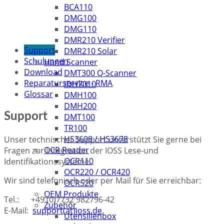
BCA110
DMG100
DMG110
DMR210 Verifier
Support
DMR210 Solar
Schulungen
Hand Scanner
Download
DMT300 Q-Scanner
Reparaturservice - RMA
IDH7010
Glossar
DMH100
DMH200
Support
DMT100
TR100
HS3608 / HS3678
Unser technischer Support unterstützt Sie gerne bei
OCR Reader
Fragen zur Integration der IOSS Lese-und
OCR110
Identifikationssysteme.
OCR220 / OCR420
Wir sind telefonisch oder per Mail für Sie erreichbar:
OCR520
OEM Produkte
Tel.: +49 (0)7732 982796-42
Zubehör
E-Mail:
support(at)ioss.de
Utensilienbox