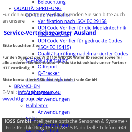
Beleuchtung
QUALITÄTSPRÜFUNG
Für den Support im Ausland wenden Sie sich bitte auch
2D-Code Verifikation
an unsere
Verifikation nach ISO/IEC 29158
UDI Code Verifier für die Medizintechnik
Service-Vertriebspartner Ausland
(ISO/IEC 29158)
UDI Code Verifier für gedruckte Codes
Bitte beachten Sie:
(ISO/IEC 15415)
Qualitätsprüfung nadelmarkierter Codes
Für den Support der WID110/ WID120 Wafer ID reader sowie für
QS-Dokumentation
alle anderen Semiconductor Produkte ist exklusiv unser Partner
Q-Report
HTT zuständig.
Q-Tracker
Test & Kalibrierkarten
Bitte kontaktieren Sie: htt high tech trade GmbH
BRANCHEN
E-Mail:
info(at)httgroup.eu
Automotive
www.httgroup.eu
Anwendungen
Halbleiter
Anwendungen
Solar
IOSS GmbH
Intelligente optische Sensoren & Systeme •
Anwendungen
Fritz-Reichle-Ring 18 • D-78315 Radolfzell • Telefon: +49
Medizintechnik