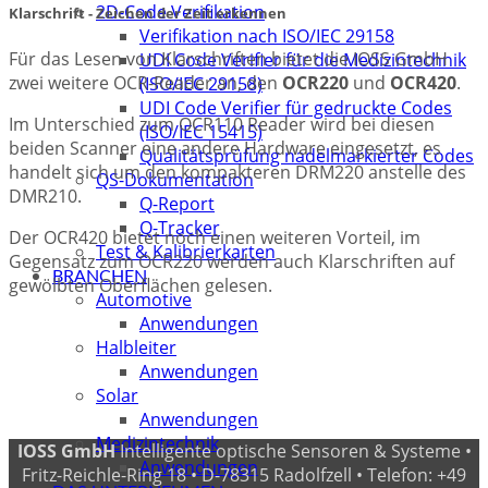
2D-Code Verifikation
Klarschrift - Zeichen der Zeit erkennen
Verifikation nach ISO/IEC 29158
Für das Lesen von Klarschriften bietet die IOSS GmbH
UDI Code Verifier für die Medizintechnik
zwei weitere OCR-Reader an, den
OCR220
und
OCR420
.
(ISO/IEC 29158)
UDI Code Verifier für gedruckte Codes
Im Unterschied zum OCR110 Reader wird bei diesen
(ISO/IEC 15415)
beiden Scanner eine andere Hardware eingesetzt, es
Qualitätsprüfung nadelmarkierter Codes
handelt sich um den kompakteren DRM220 anstelle des
QS-Dokumentation
DMR210.
Q-Report
Q-Tracker
Der OCR420 bietet noch einen weiteren Vorteil, im
Test & Kalibrierkarten
Gegensatz zum OCR220 werden auch Klarschriften auf
BRANCHEN
gewölbten Oberflächen gelesen.
Automotive
Anwendungen
Halbleiter
Anwendungen
Solar
Anwendungen
Medizintechnik
IOSS GmbH
Intelligente optische Sensoren & Systeme •
Anwendungen
Fritz-Reichle-Ring 18 • D-78315 Radolfzell • Telefon: +49