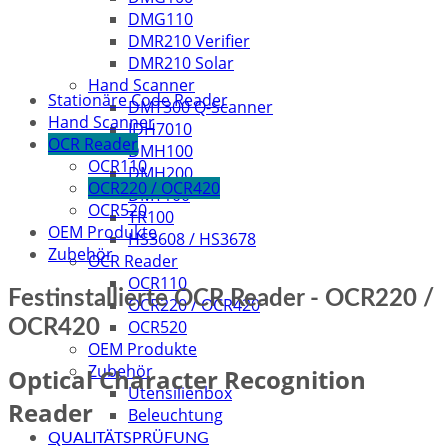
DMG110
DMR210 Verifier
DMR210 Solar
Hand Scanner
Stationäre Code Reader
DMT300 Q-Scanner
Hand Scanner
IDH7010
OCR Reader
DMH100
OCR110
DMH200
OCR220 / OCR420
DMT100
OCR520
TR100
OEM Produkte
HS3608 / HS3678
Zubehör
OCR Reader
OCR110
Festinstallierte OCR Reader - OCR220 /
OCR220 / OCR420
OCR420
OCR520
OEM Produkte
Zubehör
Optical Character Recognition
Utensilienbox
Reader
Beleuchtung
QUALITÄTSPRÜFUNG