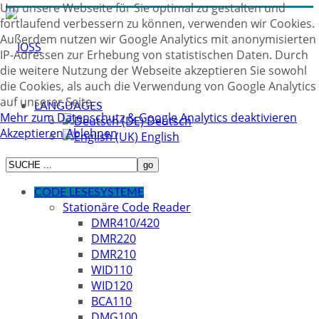
Um unsere Webseite für Sie optimal zu gestalten und
fortlaufend verbessern zu können, verwenden wir Cookies.
Außerdem nutzen wir Google Analytics mit anonymisierten
IP-Adressen zur Erhebung von statistischen Daten. Durch
die weitere Nutzung der Webseite akzeptieren Sie sowohl
die Cookies, als auch die Verwendung von Google Analytics
auf unserer Seite.
LANGUAGES
Mehr zum Datenschutz & Google Analytics deaktivieren
Deutsch
Akzeptieren
Ablehnen
English
CODE LESESYSTEME
Stationäre Code Reader
DMR410/420
DMR220
DMR210
WID110
WID120
BCA110
DMG100