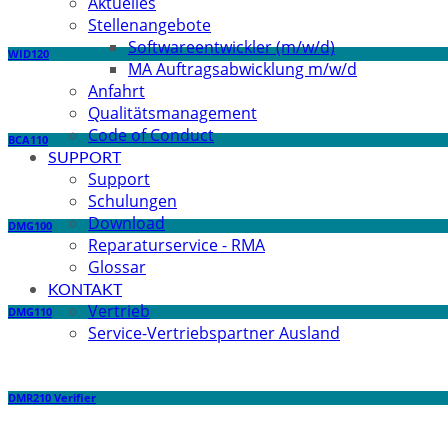
Aktuelles
Stellenangebote
Softwareentwickler (m/w/d)
WID120
MA Auftragsabwicklung m/w/d
Anfahrt
Qualitätsmanagement
Code of Conduct
BCA110
SUPPORT
Support
Schulungen
Download
DMG100
Reparaturservice - RMA
Glossar
KONTAKT
Vertrieb
DMG110
Service-Vertriebspartner Ausland
DMR210 Verifier