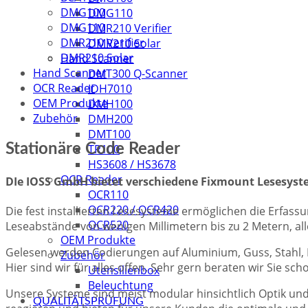
DMG100
DMG110
DMG110
DMR210 Verifier
DMR210 Verifier
DMR210 Solar
DMR210 Solar
Hand Scanner
Hand Scanner
DMT300 Q-Scanner
OCR Reader
IDH7010
OEM Produkte
DMH100
Zubehör
DMH200
DMT100
Stationäre Code Reader
TR100
HS3608 / HS3678
OCR Reader
DIe IOSS GmbH bietet verschiedene Fixmount Lesesys
OCR110
OCR220 / OCR420
Die fest installierten Lesesysteme ermöglichen die Erfass
OCR520
Leseabstände von wenigen Millimetern bis zu 2 Metern, all
OEM Produkte
Gelesen werden Codierungen auf Aluminium, Guss, Stahl, Ke
Zubehör
Hier sind wir für alles offen. Sehr gern beraten wir Sie sc
Utensilienbox
Beleuchtung
Unsere Systeme sind meist modular hinsichtlich Optik und
QUALITÄTSPRÜFUNG