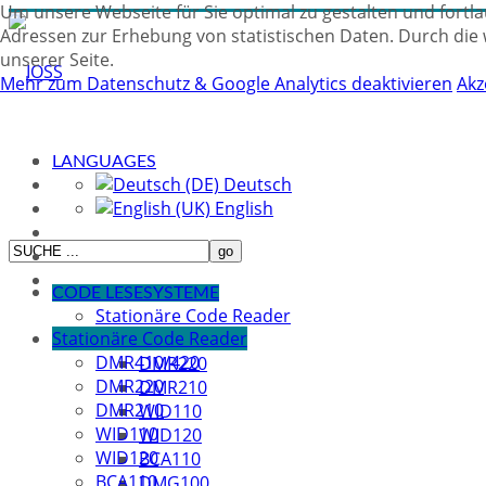
Um unsere Webseite für Sie optimal zu gestalten und fortl
Adressen zur Erhebung von statistischen Daten. Durch die 
unserer Seite.
Mehr zum Datenschutz & Google Analytics deaktivieren
Akz
LANGUAGES
Deutsch
English
CODE LESESYSTEME
Stationäre Code Reader
Stationäre Code Reader
DMR410/420
DMR410/420
DMR220
DMR220
DMR210
DMR210
WID110
WID110
WID120
WID120
BCA110
BCA110
DMG100