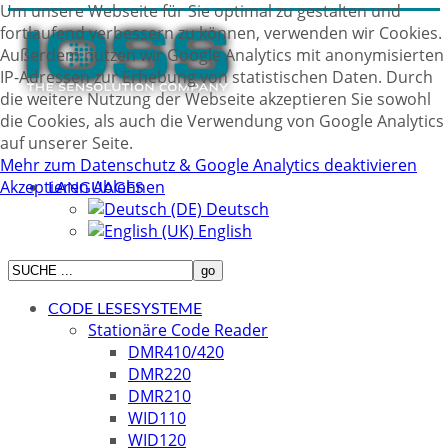
Um unsere Webseite für Sie optimal zu gestalten und
fortlaufend verbessern zu können, verwenden wir Cookies.
Außerdem nutzen wir Google Analytics mit anonymisierten
IP-Adressen zur Erhebung von statistischen Daten. Durch
die weitere Nutzung der Webseite akzeptieren Sie sowohl
die Cookies, als auch die Verwendung von Google Analytics
auf unserer Seite.
Mehr zum Datenschutz & Google Analytics deaktivieren
Akzeptieren
Ablehnen
LANGUAGES
Deutsch
English
CODE LESESYSTEME
Stationäre Code Reader
DMR410/420
DMR220
DMR210
WID110
WID120