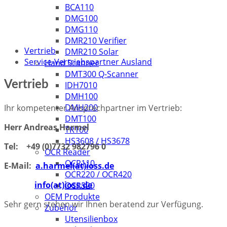
BCA110
DMG100
DMG110
DMR210 Verifier
Vertrieb
DMR210 Solar
Service-Vertriebspartner Ausland
Hand Scanner
DMT300 Q-Scanner
Vertrieb
IDH7010
DMH100
DMH200
Ihr kompetenter Ansprechpartner im Vertrieb:
DMT100
Herr Andreas Harmel
TR100
HS3608 / HS3678
Tel: +49 (0)7732 982796 0
OCR Reader
OCR110
E-Mail:
a.harmel(at)ioss.de
OCR220 / OCR420
info(at)ioss.de
OCR520
OEM Produkte
Sehr gern stehen wir Ihnen beratend zur Verfügung.
Zubehör
Utensilienbox