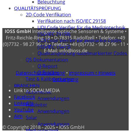
Beleuchtung
QUALITÄTSPRÜFUNG
2D-Code Verifikation
Verifikation nach ISO/IEC 29158
UDI Code Verifier für die Medizintechnik
IOSS GmbH
Intelligente optische Sensoren & Systeme •
(ISO/IEC 29158)
Fritz-Reichle-Ring 18 • D-78315 Radolfzell • Telefon: +49
UDI Code Verifier für gedruckte Codes
(0)7732 - 98 27 96 - 0 • Telefax: +49 (0)7732 - 98 27 96 - 11 •
(ISO/IEC 15415)
E-Mail: info@ioss.de
Qualitätsprüfung nadelmarkierter Codes
QS-Dokumentation
Q-Report
Q-Tracker
Datenschutzerklärung
•
Impressum •
Hinweis
Test & Kalibrierkarten
Entsorgung
BRANCHEN
Link to SOCIALMEDIA
Automotive
Facebook
Anwendungen
LinkedIN
Halbleiter
YouTube
Anwendungen
Aim
Solar
Anwendungen
© Copyright 2018 - 2025 • IOSS GmbH
Medizintechnik