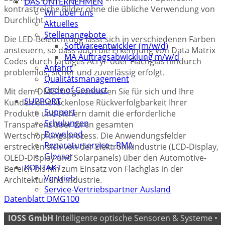
DAS UNTERNEHMEN
kontrastreiche Bilder ohne die übliche Verwendung von
Wir über uns
Durchlicht.
Aktuelles
Stellenangebote
Die LED-Beleuchtung lässt sich in verschiedenen Farben
Softwareentwickler (m/w/d)
ansteuern, so dass auch die Erkennung von Data Matrix
MA Auftragsabwicklung m/w/d
Codes durch farbiges Acryl- oder Flachglas hindurch
Anfahrt
problemlos, sicher und zuverlässig erfolgt.
Qualitätsmanagement
Code of Conduct
Mit dem DMG100 garantieren Sie für sich und Ihre
Kunden eine lückenlose Rückverfolgbarkeit Ihrer
SUPPORT
Support
Produkte und sichern damit die erforderliche
Schulungen
Transparenz über Ihren gesamten
Download
Wertschöpfungsprozess. Die Anwendungsfelder
Reparaturservice - RMA
erstrecken sich von der Elektronikindustrie (LCD-Display,
Glossar
OLED-Display und Solarpanels) über den Automotive-
Bereich bis hin zum Einsatz von Flachglas in der
KONTAKT
Vertrieb
Architektur und Industrie.
Service-Vertriebspartner Ausland
Datenblatt DMG100
IOSS GmbH
Intelligente optische Sensoren & Systeme •