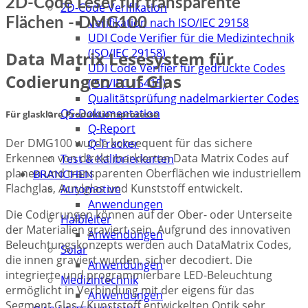
2D-Code Leser für transparente
2D-Code Verifikation
Flächen - DMG100
Verifikation nach ISO/IEC 29158
UDI Code Verifier für die Medizintechnik
(ISO/IEC 29158)
Data Matrix Lesesystem für
UDI Code Verifier für gedruckte Codes
Codierungen auf Glas
(ISO/IEC 15415)
Qualitätsprüfung nadelmarkierter Codes
QS-Dokumentation
Für glasklare Produktionsprozesse
Q-Report
Der DMG100 wurde konsequent für das sichere
Q-Tracker
Erkennen von direkt markierten Data Matrix Codes auf
Test & Kalibrierkarten
planen und transparenten Oberflächen wie industriellem
BRANCHEN
Flachglas, Acrylglas und Kunststoff entwickelt.
Automotive
Anwendungen
Die Codierungen können auf der Ober- oder Unterseite
Halbleiter
der Materialien graviert sein. Aufgrund des innovativen
Anwendungen
Beleuchtungskonzepts werden auch DataMatrix Codes,
Solar
die innen graviert wurden, sicher decodiert. Die
Anwendungen
integrierte und programmierbare LED-Beleuchtung
Medizintechnik
ermöglicht in Verbindung mit der eigens für das
Anwendungen
Segment Glas / Kunststoff entwickelten Optik sehr