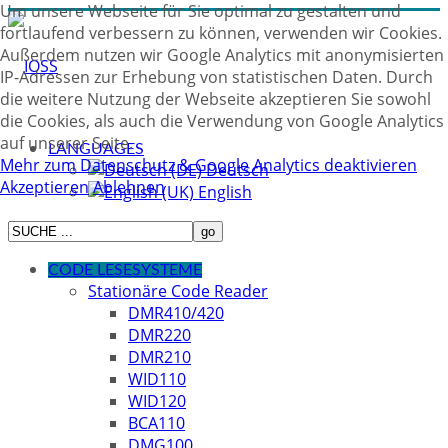
Um unsere Webseite für Sie optimal zu gestalten und
fortlaufend verbessern zu können, verwenden wir Cookies.
Außerdem nutzen wir Google Analytics mit anonymisierten
IP-Adressen zur Erhebung von statistischen Daten. Durch
die weitere Nutzung der Webseite akzeptieren Sie sowohl
die Cookies, als auch die Verwendung von Google Analytics
auf unserer Seite.
LANGUAGES
Mehr zum Datenschutz & Google Analytics deaktivieren
Deutsch
Akzeptieren
Ablehnen
English
CODE LESESYSTEME
Stationäre Code Reader
DMR410/420
DMR220
DMR210
WID110
WID120
BCA110
DMG100