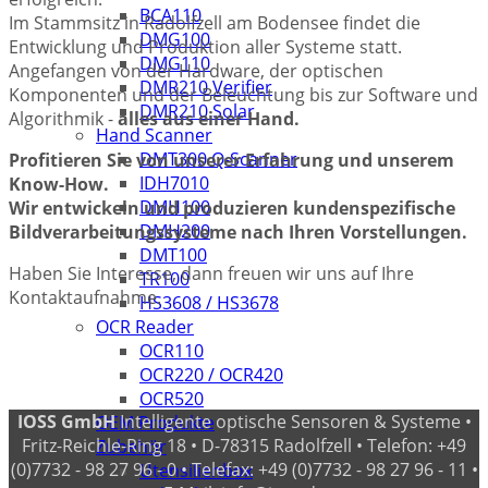
BCA110
Im Stammsitz in Radolfzell am Bodensee findet die
DMG100
Entwicklung und Produktion aller Systeme statt.
DMG110
Angefangen von der Hardware, der optischen
DMR210 Verifier
Komponenten und der Beleuchtung bis zur Software und
DMR210 Solar
Algorithmik -
alles aus einer Hand.
Hand Scanner
DMT300 Q-Scanner
Profitieren Sie von unserer Erfahrung und unserem
IDH7010
Know-How.
DMH100
Wir entwickeln und produzieren kundenspezifische
DMH200
Bildverarbeitungssysteme nach Ihren Vorstellungen.
DMT100
Haben Sie Interesse, dann freuen wir uns auf Ihre
TR100
Kontaktaufnahme.
HS3608 / HS3678
OCR Reader
OCR110
OCR220 / OCR420
OCR520
IOSS GmbH
Intelligente optische Sensoren & Systeme •
OEM Produkte
Fritz-Reichle-Ring 18 • D-78315 Radolfzell • Telefon: +49
Zubehör
(0)7732 - 98 27 96 - 0 • Telefax: +49 (0)7732 - 98 27 96 - 11 •
Utensilienbox