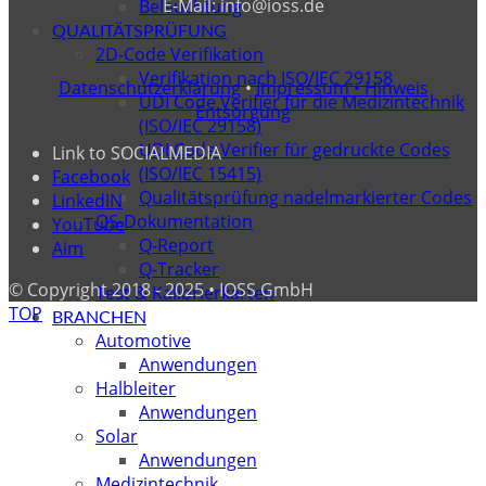
E-Mail: info@ioss.de
Beleuchtung
QUALITÄTSPRÜFUNG
2D-Code Verifikation
Verifikation nach ISO/IEC 29158
Datenschutzerklärung
•
Impressum •
Hinweis
UDI Code Verifier für die Medizintechnik
Entsorgung
(ISO/IEC 29158)
UDI Code Verifier für gedruckte Codes
Link to SOCIALMEDIA
(ISO/IEC 15415)
Facebook
Qualitätsprüfung nadelmarkierter Codes
LinkedIN
QS-Dokumentation
YouTube
Q-Report
Aim
Q-Tracker
© Copyright 2018 - 2025 • IOSS GmbH
Test & Kalibrierkarten
TOP
BRANCHEN
Automotive
Anwendungen
Halbleiter
Anwendungen
Solar
Anwendungen
Medizintechnik