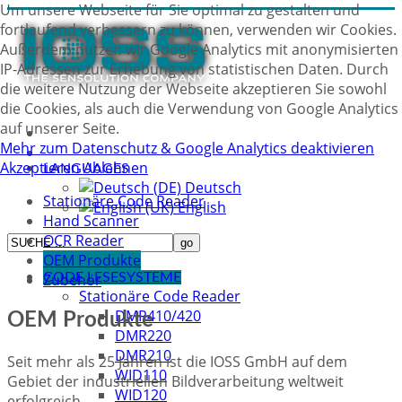
Um unsere Webseite für Sie optimal zu gestalten und
fortlaufend verbessern zu können, verwenden wir Cookies.
Außerdem nutzen wir Google Analytics mit anonymisierten
IP-Adressen zur Erhebung von statistischen Daten. Durch
die weitere Nutzung der Webseite akzeptieren Sie sowohl
die Cookies, als auch die Verwendung von Google Analytics
auf unserer Seite.
Mehr zum Datenschutz & Google Analytics deaktivieren
Akzeptieren
Ablehnen
LANGUAGES
Deutsch
Stationäre Code Reader
English
Hand Scanner
OCR Reader
OEM Produkte
CODE LESESYSTEME
Zubehör
Stationäre Code Reader
DMR410/420
OEM Produkte
DMR220
DMR210
Seit mehr als 25 Jahren ist die IOSS GmbH auf dem
WID110
Gebiet der industriellen Bildverarbeitung weltweit
WID120
erfolgreich.