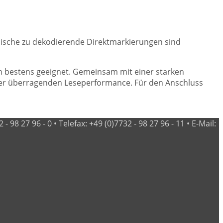
ypische zu dekodierende Direktmarkierungen sind
n bestens geeignet. Gemeinsam mit einer starken
ner überragenden Leseperformance. Für den Anschluss
98 27 96 - 0 • Telefax: +49 (0)7732 - 98 27 96 - 11 • E-Mail: