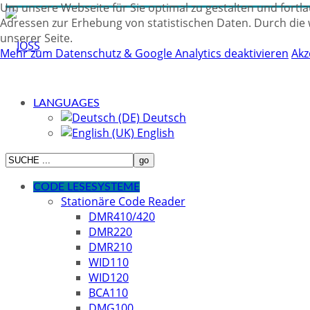
Um unsere Webseite für Sie optimal zu gestalten und fortl
Adressen zur Erhebung von statistischen Daten. Durch die 
unserer Seite.
Mehr zum Datenschutz & Google Analytics deaktivieren
Akz
LANGUAGES
Deutsch
English
CODE LESESYSTEME
Stationäre Code Reader
DMR410/420
DMR220
DMR210
WID110
WID120
BCA110
DMG100