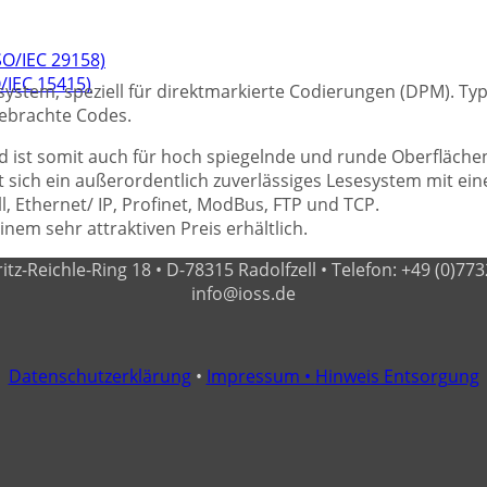
ISO/IEC 29158)
O/IEC 15415)
system, speziell für direktmarkierte Codierungen (DPM). T
gebrachte Codes.
 ist somit auch für hoch spiegelnde und runde Oberfläche
sich ein außerordentlich zuverlässiges Lesesystem mit ei
ll, Ethernet/ IP, Profinet, ModBus, FTP und TCP.
nem sehr attraktiven Preis erhältlich.
-Reichle-Ring 18 • D-78315 Radolfzell • Telefon: +49 (0)7732 - 
info@ioss.de
Datenschutzerklärung
•
Impressum •
Hinweis Entsorgung